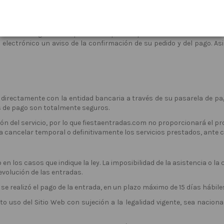
r ausencia del destinatario, el transportista se pondrá directamente 
a entrega sea ocasionada por haberse consignado una dirección errónea
estaentradas.com por ausencia o no atención al transportista, el cl
en las entregas de las piezas compradas por causas atribuibles al
 electrónico un aviso de la confirmación de su pedido y del pago. A
o directamente con la entidad bancaria a través de su pasarela de p
as de pago son totalmente seguros.
ón del servicio, por lo que fiestaentradas.com no proporcionará el p
 cancelar temporal o definitivamente los servicios prestados, ante c
en los casos que indique la ley. La imposibilidad de la asistencia o l
volución de las entradas.
se realizó el pago de la entrada, en un plazo máximo de 15 días hábile
uso del Sitio Web con sujeción a la legalidad vigente, sea nacional 