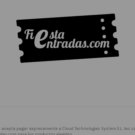
E acepta pagar expresamente a Cloud Technologies System S.L. las 
adas.com para los productos elegidos.