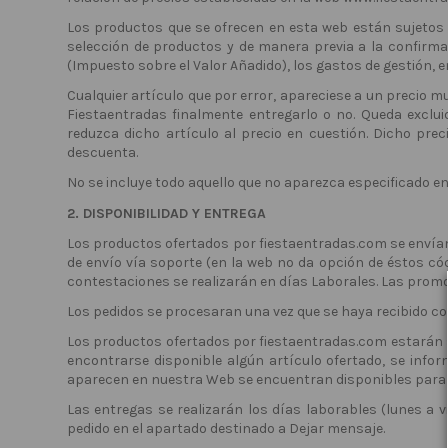
Los productos que se ofrecen en esta web están sujetos a
selección de productos y de manera previa a la confirmac
(Impuesto sobre el Valor Añadido), los gastos de gestión, e
Cualquier artículo que por error, apareciese a un precio mu
Fiestaentradas finalmente entregarlo o no. Queda exclui
reduzca dicho artículo al precio en cuestión. Dicho pre
descuenta.
No se incluye todo aquello que no aparezca especificado en
2. DISPONIBILIDAD Y ENTREGA
Los productos ofertados por fiestaentradas.com se envían al
de envío vía soporte (en la web no da opción de éstos cód
contestaciones se realizarán en días Laborales. Las promos
Los pedidos se procesaran una vez que se haya recibido c
Los productos ofertados por fiestaentradas.com estarán s
encontrarse disponible algún artículo ofertado, se infor
aparecen en nuestra Web se encuentran disponibles para s
Las entregas se realizarán los días laborables (lunes a 
pedido en el apartado destinado a Dejar mensaje.